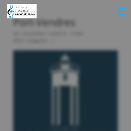
Port-Vendres
Par :
jlmonestier
|
Publié le : 12 Mar
2022
|
Catégories :
|