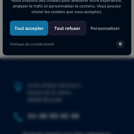
Nous utilisons des cookies pour améliorer votre expérience,
Alain Marinaro 2025
analyser le trafic et personnaliser le contenu. Vous pouvez
Pour que la 17ème édition du festival Piano à
choisir les cookies que vous acceptez.
Collioure ne soit pas la dernière !
Tout accepter
Tout refuser
Personnaliser
Commentaires récents
Politique de confidentialité

Amis d’Alain Marinaro
Route de St Génis
66620 Brouilla
04 68 89 65 96
