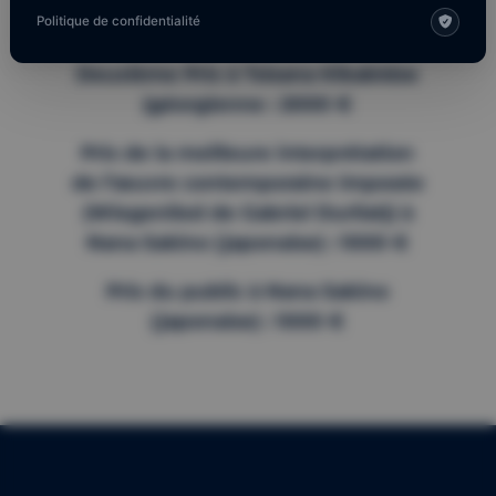
Politique de confidentialité
Breer (allemand) : 4000 €
Deuxième Prix à Tsisana Kikabidze
(géorgienne : 2000 €
Prix de la meilleure interprétation
de l’œuvre contemporaine imposée
(Wiegenlied de Gabriel Durliat)) à
Nana Sakino (japonaise) : 1000 €
Prix du public à Nana Sakino
(japonaise) : 1000 €