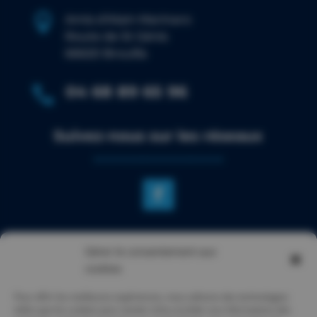

Amis d’Alain Marinaro
Route de St Génis
66620 Brouilla
04 68 89 65 96

Suivez-nous sur les réseaux
NOTRE SITE
Gérer le consentement aux
Qui sommes-nous ?
cookies
Évènements
Pour offrir les meilleures expériences, nous utilisons des technologies
telles que les cookies pour stocker et/ou accéder aux informations des