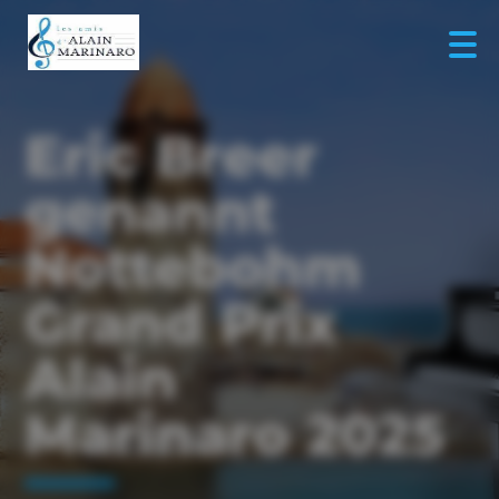
Eric Breer
genannt
Nottebohm
Grand Prix
Alain
Marinaro 2025