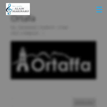
Ortafa
Par :
jlmonestier
|
Publié le : 12 Mar
2022
|
Catégories :
|