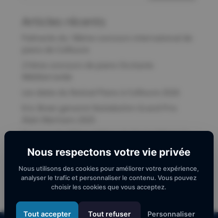
Articles récents
Palmarès du 18ème concours international de
piano de Collioure
21ème concours de piano Occitanie
Méditerranée
Les dates du festival Piano à Collioure 2026
Eric Breer genannt Nottebohm Grand Prix
Alain Marinaro 2025
Pour que la 17ème édition du festival Piano à
Collioure ne soit pas la dernière !
Nous respectons votre vie privée
Nous utilisons des cookies pour améliorer votre expérience,
Commentaires récents
analyser le trafic et personnaliser le contenu. Vous pouvez
choisir les cookies que vous acceptez.
Tout accepter
Tout refuser
Personnaliser