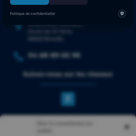
Politique de confidentialité

Amis d’Alain Marinaro
Route de St Génis
66620 Brouilla
04 68 89 65 96

Suivez-nous sur les réseaux
NOTRE SITE
Gérer le consentement aux
Qui sommes-nous ?
cookies