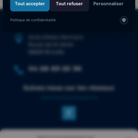
Tout accepter
Tout refuser
Personnaliser
Politique de confidentialité

Amis d’Alain Marinaro
Route de St Génis
66620 Brouilla
04 68 89 65 96

Suivez-nous sur les réseaux
NOTRE SITE
Gérer le consentement aux