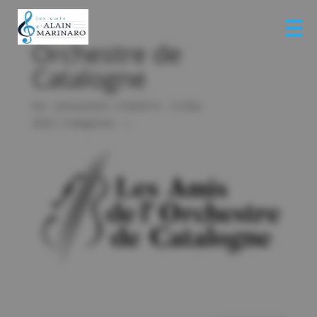
Orchestre de
Catalogne
Par :
jlmonestier
|
Publié le : 12 Mar
2022
|
Catégories :
|