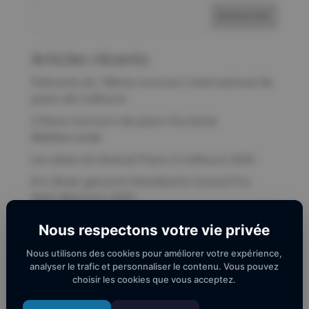
Articles récents
Palmarès du 18ème concours international de
piano de Collioure
21ème concours de piano Occitanie
Méditerranée
Les dates du festival Piano à Collioure 2026
Eric Breer genannt Nottebohm Grand Prix
Alain Marinaro 2025
Pour que la 17ème édition du festival Piano à
Nous respectons votre vie privée
Collioure ne soit pas la dernière !
Nous utilisons des cookies pour améliorer votre expérience,
analyser le trafic et personnaliser le contenu. Vous pouvez
Commentaires récents
choisir les cookies que vous acceptez.