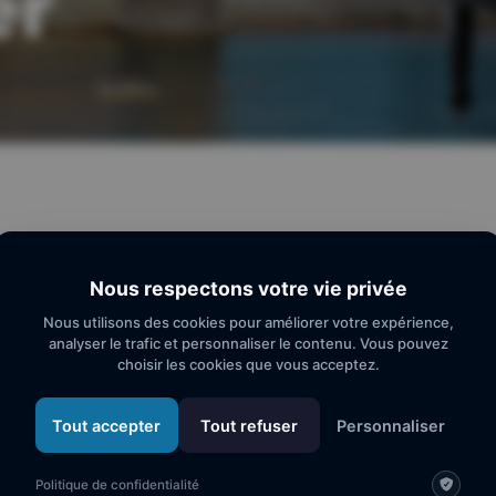
er
INFORMATIONS
Nous respectons votre vie privée
Nous utilisons des cookies pour améliorer votre expérience,
analyser le trafic et personnaliser le contenu. Vous pouvez
choisir les cookies que vous acceptez.
Tout accepter
Tout refuser
Personnaliser
ACTUALITÉ | CONCERT | TRIO
Politique de confidentialité