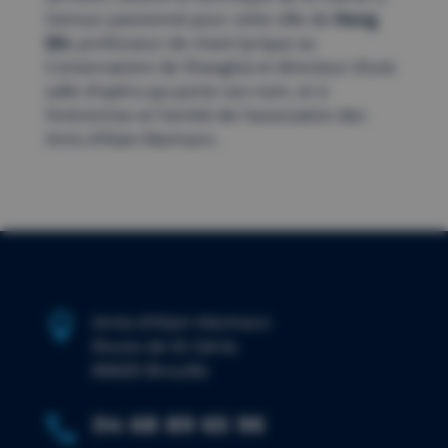
l’amour passionné pour cette ville de
Heng
Shi
, professeur de chant lyrique au
Conservatoire de Shanghai et directeur d’une
salle d’opéra qui porte son nom, et à
l’entremise et l’amitié de l’association des
Amis d’Alain
Marinaro
.

Amis d’Alain Marinaro
Route de St Génis
66620 Brouilla
04 68 89 65 96
