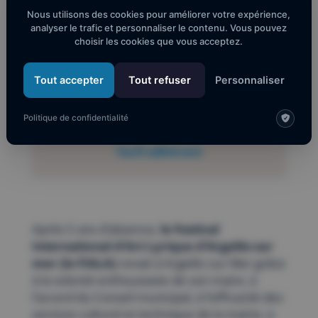
Nous utilisons des cookies pour améliorer votre expérience,
analyser le trafic et personnaliser le contenu. Vous pouvez
free
choisir les cookies que vous acceptez.
Tarif normal
Tout accepter
Tout refuser
Personnaliser
Politique de confidentialité
Tarif adhérent
Après 5 ans d’absence,
le Festival
International d’Art Lyrique d’Argelès sur
mer (le FIALA)
renait à Argelès sur Mer grâce
à la volonté enthousiaste de son maire, à
l’accord du Conseil municipal, à l’efficacité des
services culturel et technique de la mairie, à