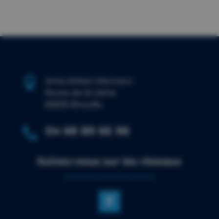

Amis d’Alain Marinaro
Route de St Génis
66620 Brouilla
04 68 89 65 96

Suivez-nous sur les réseaux