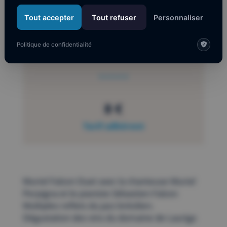
Tout accepter
Tout refuser
Personnaliser
10 €
Politique de confidentialité
Tarif normal
8 €
Tarif adhérent
Muriel Falzon Duet avec la chanteuse Muriel
Perpigna et le pianiste Sébastien Falzon
Multiples reflets du jazz brésilien.
Dégustation des vins du domaine de Lauriga