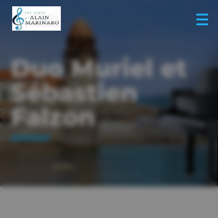
Duo Muriel et
Sébastien
Falzon