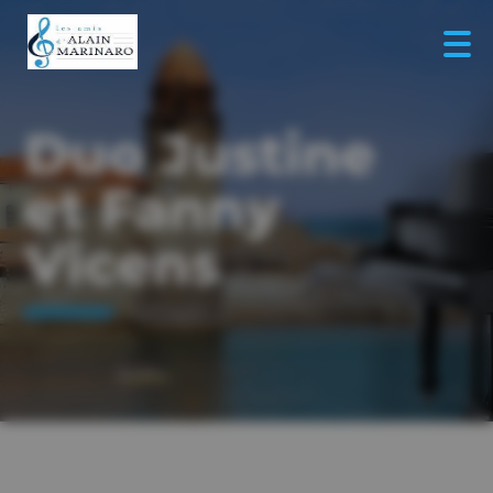
Duo Justine
et Fanny
Vicens