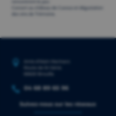
rencontrent le jazz.
Concert au château de Cuxous et dégustation
des vins de Trémoine.

Amis d’Alain Marinaro
Route de St Génis
66620 Brouilla
04 68 89 65 96

Suivez-nous sur les réseaux