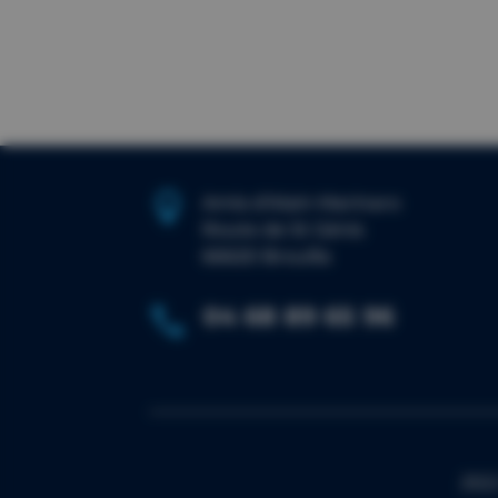

Amis d’Alain Marinaro
Route de St Génis
66620 Brouilla
04 68 89 65 96

2022