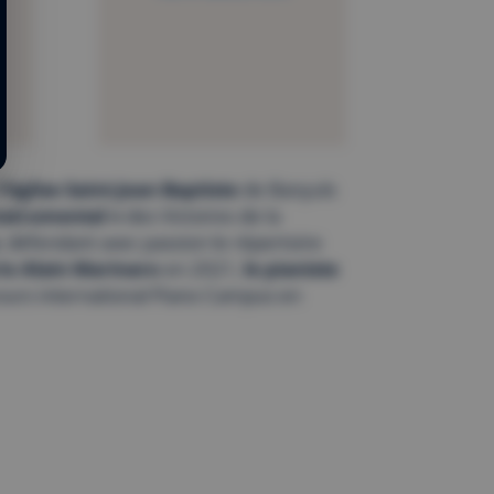
l’église Saint-Jean Baptiste
de Banyuls
Instrumental »
des Victoires de la
, défendant avec passion le répertoire
ix Alain Marinaro
en 2021,
le pianiste
cours international Piano Campus en