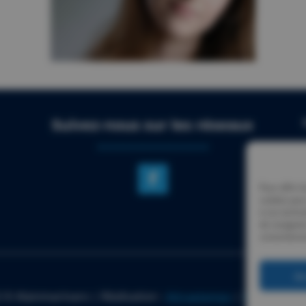
Suivez-nous sur les réseaux
Pour offrir 
cookies pour
à ces techn
de navigatio
consentement
Ac
 © Alainmarinaro | Réalisation :
Attraptemps
|
Mentions lé