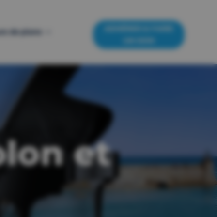
ADHÉRER & FAIRE
rs de piano
UN DON
olon et