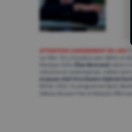
ATTENTION CHANGEMENT DE LIEU !
L
sur Mer. On y écoutera avec délice un 
Musique 2024,
Élise Bertrand
mène à 24
méconnu et contemporain, mêlant ainsi i
et jeune chef d’orchestre
Gabriel Durl
février 2022. Au programme Bach, Beet
Gâteau de Jean-Yves et Banyuls offert pa