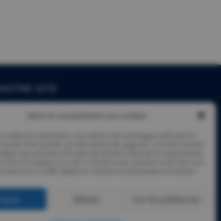
NOTRE SITE
Qui sommes-nous ?
Gérer le consentement aux cookies
Évènements
les meilleures expériences, nous utilisons des technologies telles que les
Actualités
 stocker et/ou accéder aux informations des appareils. Le fait de consentir
ologies nous permettra de traiter des données telles que le comportement
n ou les ID uniques sur ce site. Le fait de ne pas consentir ou de retirer son
Contact
 peut avoir un effet négatif sur certaines caractéristiques et fonctions.
cepter
Refuser
Voir les préférences
gales