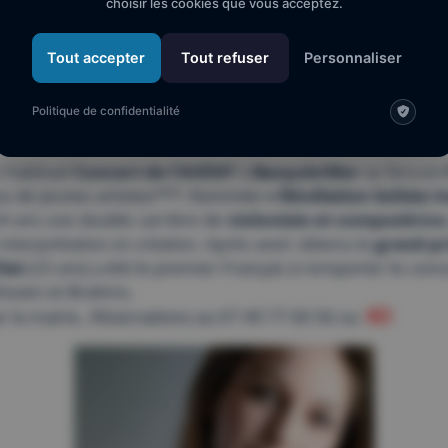
choisir les cookies que vous acceptez.
Mairie de Banyuls-sur-Mer 6, av. de la République
Tout accepter
Tout refuser
Personnaliser
66650 Banyuls-sur-Mer
Politique de confidentialité
’habituel
Concert de l’AVENT
à
Banyuls/Mer
se fera en
duo de jeunes artistes***. Nominée
« Révélation Soliste 
 ans une double carrière de
violoniste et compositrice
nterprétation et création. Après avoir obtenu le
grand pr
iat
(23 ans) a été le premier Français à remporter le con
hoven et Brahms.
ICI
r la mairie., Réservations au 07 49 77 00 56 ou