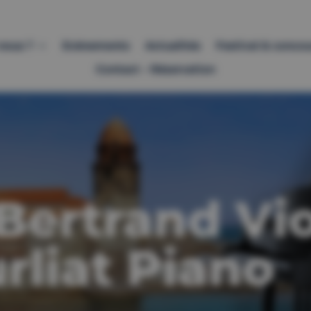
nous ?
Evènements
Actualités
Festival & concou
Contact – Réservation
Bertrand Vi
rliat Piano