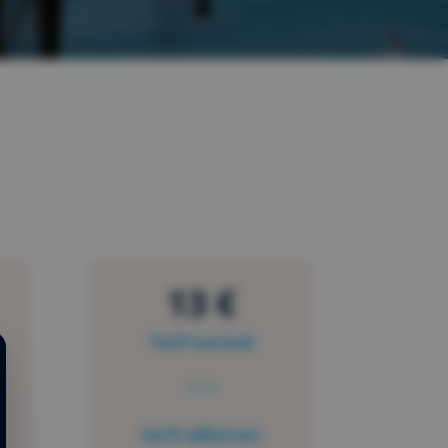
13 €
Tarif normal
Tarif adhérent