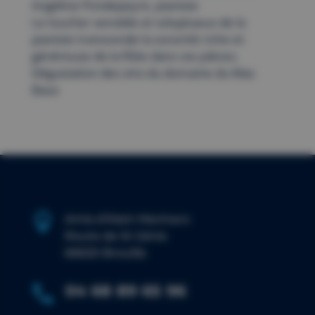
Angéline Pondepeyre, pianiste
Le toucher sensible et voluptueux de la
pianiste transcende la sonorité riche et
généreuse de la flûte dans ces pièces.
Dégustation des vins du domaine du Mas
Baux

Amis d’Alain Marinaro
Route de St Génis
66620 Brouilla
04 68 89 65 96
