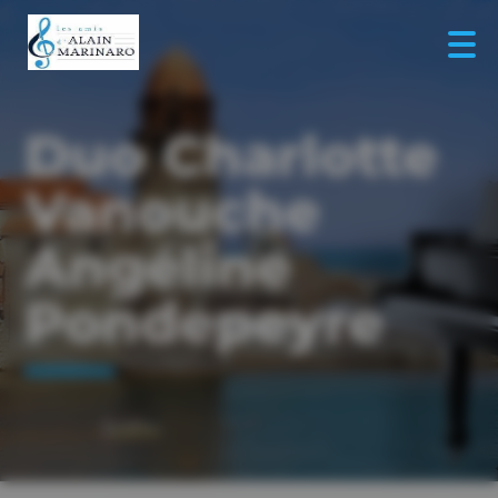
Duo Charlotte
Vanouche
Angéline
Pondepeyre