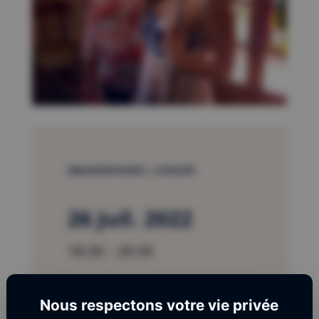
AMUSIKENVIGNES | CONCERT
26 Juil. 2022
18:30 – 20:30
Domaine du Mas Baux Voie
Nous respectons votre vie privée
des Coteaux 66140 Canet en