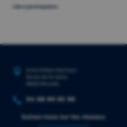
Libre participation
.

Amis d’Alain Marinaro
Route de St Génis
66620 Brouilla
04 68 89 65 96

Suivez-nous sur les réseaux